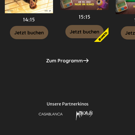
15:15
14:15
Jetzt buchen
Jetzt buchen
Jetz
Zum Programm
Unsere Partnerkinos