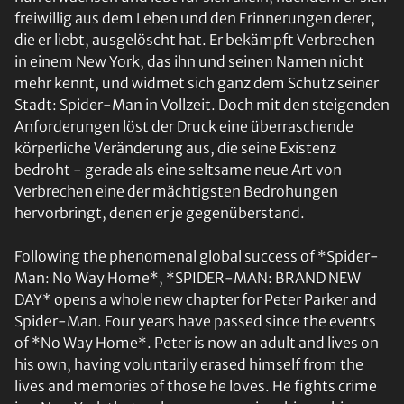
freiwillig aus dem Leben und den Erinnerungen derer,
die er liebt, ausgelöscht hat. Er bekämpft Verbrechen
in einem New York, das ihn und seinen Namen nicht
mehr kennt, und widmet sich ganz dem Schutz seiner
Stadt: Spider-Man in Vollzeit. Doch mit den steigenden
Anforderungen löst der Druck eine überraschende
körperliche Veränderung aus, die seine Existenz
bedroht - gerade als eine seltsame neue Art von
Verbrechen eine der mächtigsten Bedrohungen
hervorbringt, denen er je gegenüberstand.
Following the phenomenal global success of *Spider-
Man: No Way Home*, *SPIDER-MAN: BRAND NEW
DAY* opens a whole new chapter for Peter Parker and
Spider-Man. Four years have passed since the events
of *No Way Home*. Peter is now an adult and lives on
his own, having voluntarily erased himself from the
lives and memories of those he loves. He fights crime