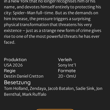
in a New York that no longer recognises him or his
name, and devotes himself entirely to protecting his
city: Spider-Man full-time. But as the demands on
him increase, the pressure triggers a surprising
physical transformation that threatens his very
existence – just as a strange new form of crime gives
rise to one of the most powerful threats he has ever
faced.
Produktion
Verleih
USA 2026
Sony Int'l
Regie
Formate
Destin Daniel Cretton
2D • OmU
Besetzung
Tom Holland, Zendaya, Jacob Batalon, Sadie Sink, Jon
Bernthal, Mark Ruffalo